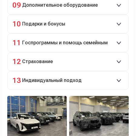
09
Дополнительное оборудование
технический ремонт.
Дооснащение аксессуарами и оборудованием.
10
Подарки и бонусы
Комплект зимней резины в подарок, скидки по
11
Госпрограммы и помощь семейным
программе лояльности.
Скидки на первый или семейный автомобиль.
12
Страхование
Оформление ОСАГО и КАСКО с приятными
13
Индивидуальный подход
бонусами для клиентов.
Персональный менеджер помогает с выбором и
оформлением.