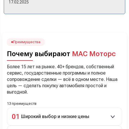
17.02.2025
прошло классно: посмотрели Чери, посмотрели другие
кроссоверы б/у в ту же цену, посидели, подумали,
посчитали с кредитным специалистом. Анечку мы,
наверно, часа два мучили вопросами). Решили, что
лучше немного переплатить за новую, зато без пробега.
Наша Тигоша уже нас радует! Спасибо нашему
менеджеру Сергею, профессионал своего дела!
Преимущества
Почему выбирают
МАС Моторс
Более 15 лет на рынке. 40+ брендов, собственный
сервис, государственные программы и полное
сопровождение сделки — всё в одном месте. Наша
цель — сделать покупку автомобиля простой и
выгодной.
13 преимуществ
01
Широкий выбор и низкие цены
Скидки до 40%, более 40 брендов, новые и