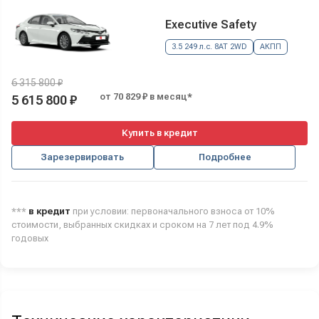
Executive Safety
3.5 249 л.с. 8AT 2WD
АКПП
6 315 800 ₽
от 70 829 ₽ в месяц*
5 615 800 ₽
Купить в кредит
Зарезервировать
Подробнее
***
в кредит
при условии: первоначального взноса от 10%
стоимости, выбранных скидках и сроком на 7 лет под 4.9%
годовых