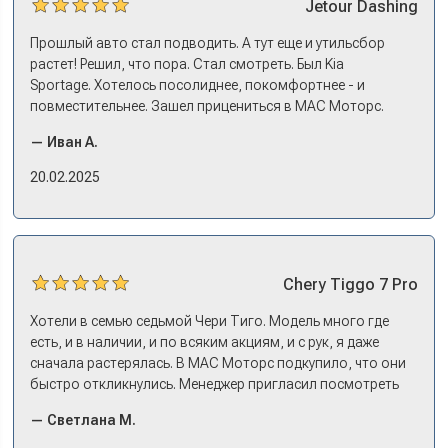
Jetour
Dashing
Прошлый авто стал подводить. А тут еще и утильсбор
растет! Решил, что пора. Стал смотреть. Был Kia
Sportage. Хотелось посолиднее, покомфортнее - и
повместительнее. Зашел прицениться в МАС Моторс.
Менеджер предложил «выбрать спиной». Сел в Дашинг -
— Иван А.
и прям мое! Даже не скажешь, что «китаец». Прям не
вылезая из него и порешали. Спортэйдж в трейд-ин
20.02.2025
забрали, я его пригнал на следующий день. Все быстро
оформили, и готово.
Chery
Tiggo 7 Pro
Хотели в семью седьмой Чери Тиго. Модель много где
есть, и в наличии, и по всяким акциям, и с рук, я даже
сначала растерялась. В МАС Моторс подкупило, что они
быстро откликнулись. Менеджер пригласил посмотреть
комплектации в наличии, ну и просто посидеть в ней,
— Светлана М.
примериться. Нам тут недалеко, пришли в салон - и в тот
же день купили машину! Неожиданно, но довольны! Все