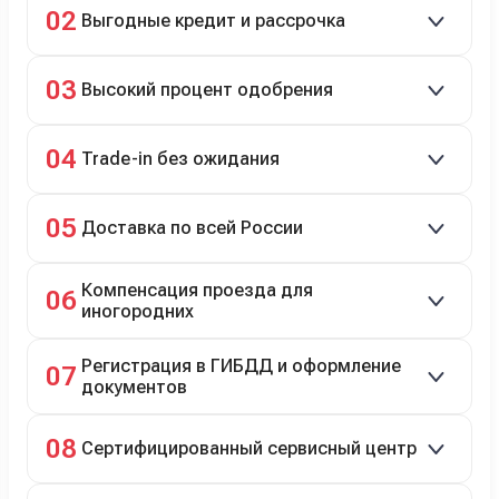
02
Выгодные кредит и рассрочка
подержанные авто.
Кредит до 8 лет под 4,9% (до 3,5 млн руб.),
03
Высокий процент одобрения
рассрочка 0% на 2 года при первом взносе 35–50%.
98% заявок на кредит успешно одобряются.
04
Trade-in без ожидания
Зачёт рыночной стоимости старого авто сразу.
05
Доставка по всей России
Автовозом, Ж/Д, морем или перегоном водителем.
Компенсация проезда для
06
иногородних
До 20 000 руб. при предъявлении билетов.
Регистрация в ГИБДД и оформление
07
документов
Полное сопровождение.
08
Сертифицированный сервисный центр
Гарантийное и постгарантийное ТО, кузовной и