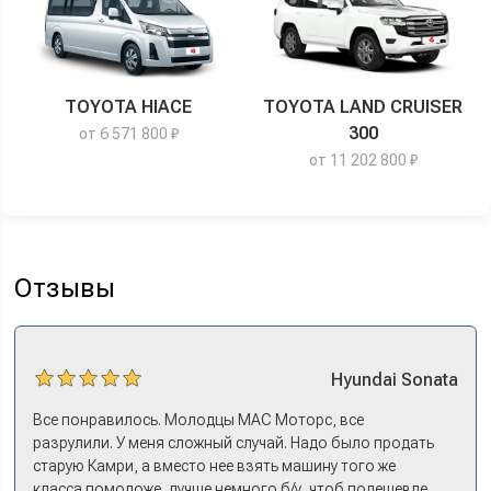
TOYOTA HIACE
TOYOTA LAND CRUISER
300
от 6 571 800 ₽
от 11 202 800 ₽
Отзывы
Hyundai
Sonata
Все понравилось. Молодцы МАС Моторс, все
разрулили. У меня сложный случай. Надо было продать
старую Камри, а вместо нее взять машину того же
класса помоложе, лучше немного б/у, чтоб подешевле.