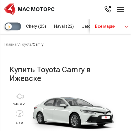
МАС МОТОРС
Chery
(25)
Haval
(23)
Jetour
Все марки
(8)
Kaiyi
(4)
Главная
/
Toyota
/
Camry
Купить Toyota Camry в
Ижевске
249 л.с.
7.7 с.