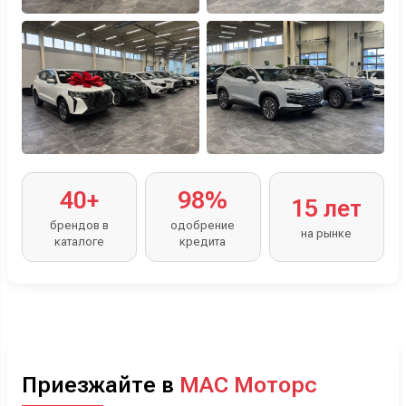
40+
98%
15 лет
брендов в
одобрение
на рынке
каталоге
кредита
Приезжайте в
МАС Моторс