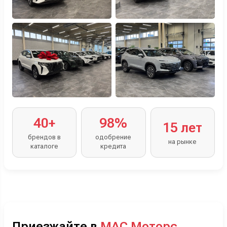
40+
98%
15 лет
брендов в
одобрение
на рынке
каталоге
кредита
Приезжайте в
МАС Моторс