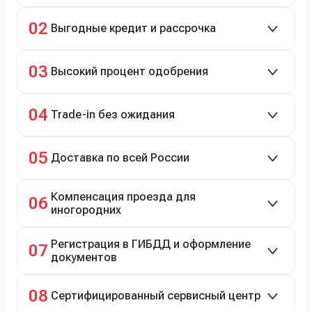
Скидки до 40%, более 40 брендов, новые и
02
Выгодные кредит и рассрочка
подержанные авто.
Кредит до 8 лет под 4,9% (до 3,5 млн руб.),
03
Высокий процент одобрения
рассрочка 0% на 2 года при первом взносе 35–50%.
98% заявок на кредит успешно одобряются.
04
Trade-in без ожидания
Зачёт рыночной стоимости старого авто сразу.
05
Доставка по всей России
Автовозом, Ж/Д, морем или перегоном водителем.
Компенсация проезда для
06
иногородних
До 20 000 руб. при предъявлении билетов.
Регистрация в ГИБДД и оформление
07
документов
Полное сопровождение.
08
Сертифицированный сервисный центр