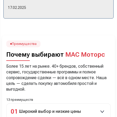
же день купили машину! Неожиданно, но довольны! Все
17.02.2025
прошло классно: посмотрели Чери, посмотрели другие
кроссоверы б/у в ту же цену, посидели, подумали,
посчитали с кредитным специалистом. Анечку мы,
наверно, часа два мучили вопросами). Решили, что
лучше немного переплатить за новую, зато без пробега.
Наша Тигоша уже нас радует! Спасибо нашему
менеджеру Сергею, профессионал своего дела!
Преимущества
Почему выбирают
МАС Моторс
Более 15 лет на рынке. 40+ брендов, собственный
сервис, государственные программы и полное
сопровождение сделки — всё в одном месте. Наша
цель — сделать покупку автомобиля простой и
выгодной.
13 преимуществ
01
Широкий выбор и низкие цены