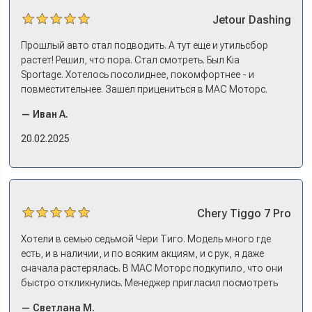
Jetour
Dashing
Прошлый авто стал подводить. А тут еще и утильсбор
растет! Решил, что пора. Стал смотреть. Был Kia
Sportage. Хотелось посолиднее, покомфортнее - и
повместительнее. Зашел прицениться в МАС Моторс.
Менеджер предложил «выбрать спиной». Сел в Дашинг -
— Иван А.
и прям мое! Даже не скажешь, что «китаец». Прям не
вылезая из него и порешали. Спортэйдж в трейд-ин
20.02.2025
забрали, я его пригнал на следующий день. Все быстро
оформили, и готово.
Chery
Tiggo 7 Pro
Хотели в семью седьмой Чери Тиго. Модель много где
есть, и в наличии, и по всяким акциям, и с рук, я даже
сначала растерялась. В МАС Моторс подкупило, что они
быстро откликнулись. Менеджер пригласил посмотреть
комплектации в наличии, ну и просто посидеть в ней,
— Светлана М.
примериться. Нам тут недалеко, пришли в салон - и в тот