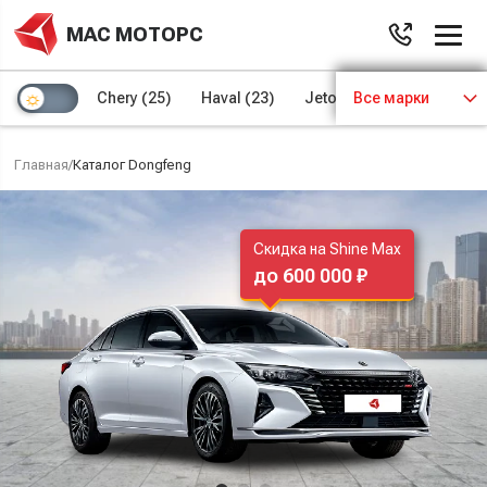
МАС МОТОРС
Chery
(25)
Haval
(23)
Jetour
Все марки
(8)
Kaiyi
(4)
Главная
/
Каталог Dongfeng
Скидка на Shine Max
до 600 000 ₽