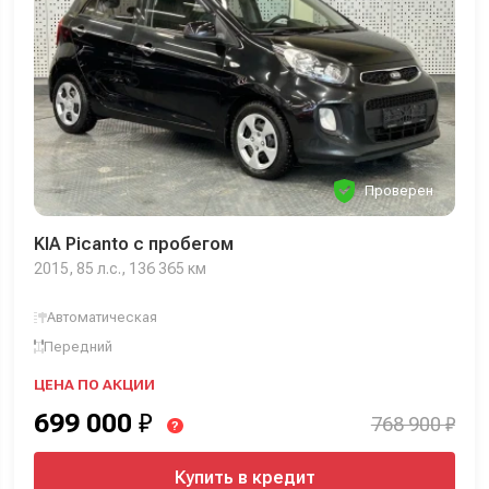
Проверен
KIA Picanto с пробегом
2015, 85 л.с., 136 365 км
Автоматическая
Передний
ЦЕНА ПО АКЦИИ
699 000
₽
768 900 ₽
?
Купить в кредит