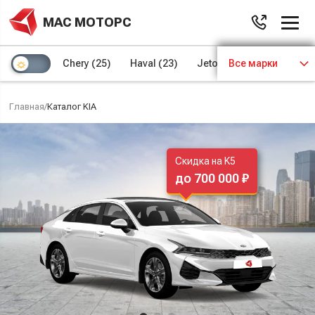
МАС МОТОРС
Chery
(25)
Haval
(23)
Jetour
Все марки
(8)
Kaiyi
(4)
Главная
/
Каталог KIA
Скидка на K5
до 700 000 ₽