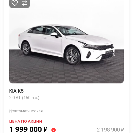
KIA K5
2.0 AT (150 л.с.)
Автоматическая
ЦЕНА ПО АКЦИИ
1 999 000
₽
2 198 900 ₽
?