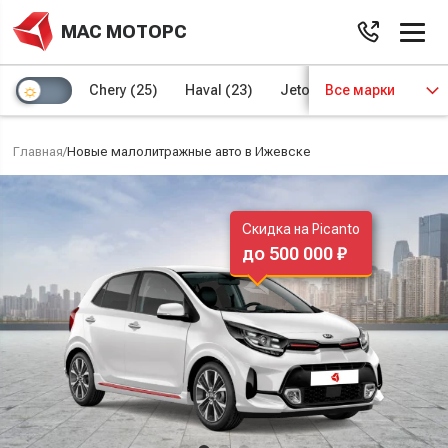
МАС МОТОРС
Chery
(25)
Haval
(23)
Jetour
Все марки
(8)
Kaiyi
(4)
Главная
/
Новые малолитражные авто в Ижевске
Скидка на Picanto
до 500 000 ₽